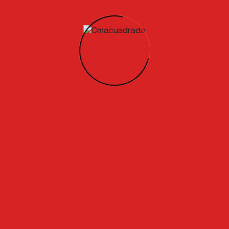
Facebook
Twitter
Instagram
Solicita Presupuesto
Información
CM Acuadrado posee mano de obra propia
calificada para control total en proyectos de
construcción residencial, comercial e industrial,
adaptándonos a diferentes sectores y altos
estándares de calidad.